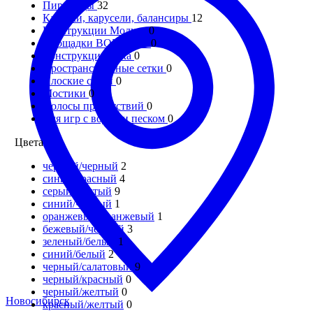
Пирамиды
32
Качалки, карусели, балансиры
12
Конструкции Модуль
0
Площадки ВОРКАУТ
0
Конструкции Река
0
Пространственные сетки
0
Плоские сетки
0
Мостики
0
Полосы препятствий
0
Для игр с водой и песком
0
Цвета
черный/черный
2
синий/красный
4
серый/желтый
9
синий/черный
1
оранжевый/оранжевый
1
бежевый/черный
3
зеленый/белый
1
синий/белый
2
черный/салатовый
9
черный/красный
0
черный/желтый
0
Новосибирск
красный/желтый
0