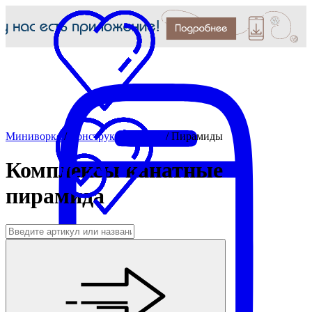
Миниворкс
/
Конструкции МАФ
/
Пирамиды
Комплексы канатные
пирамида