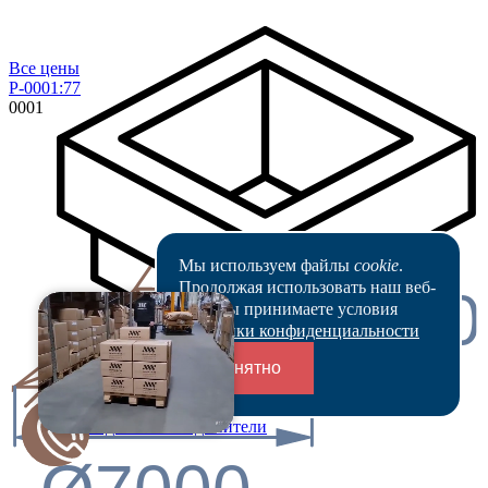
Все цены
P-0001:77
0001
Мы используем файлы
cookie
.
Продолжая использовать наш веб-
3000
сайт, вы принимаете условия
Политики конфиденциальности
Понятно
Переходники и соединители