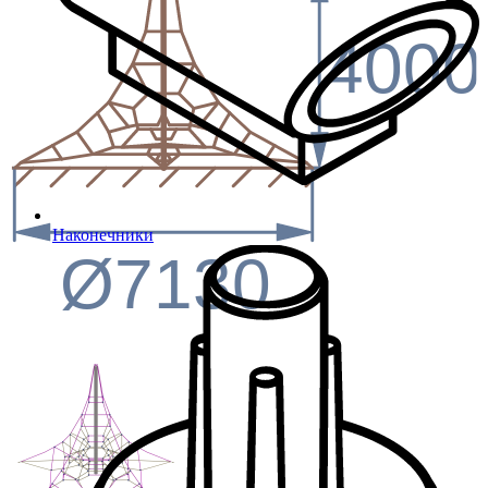
4000
Наконечники
Ø7130