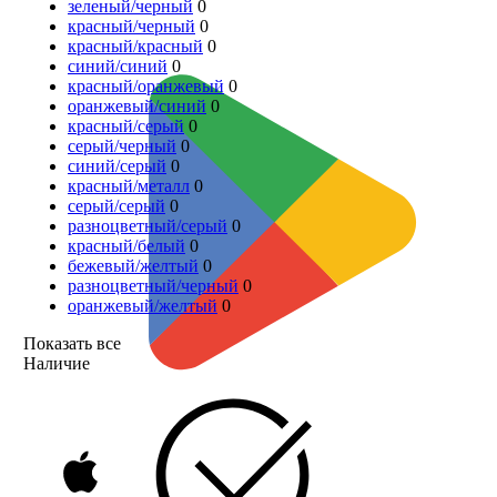
зеленый/черный
0
красный/черный
0
красный/красный
0
синий/синий
0
красный/оранжевый
0
оранжевый/синий
0
красный/серый
0
серый/черный
0
синий/серый
0
красный/металл
0
серый/серый
0
разноцветный/серый
0
красный/белый
0
бежевый/желтый
0
разноцветный/черный
0
оранжевый/желтый
0
Показать все
Наличие