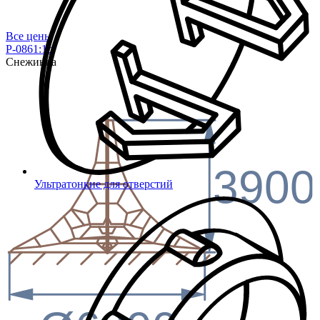
Все цены
P-0861:1с
Снежинка
3900
Ультратонкие для отверстий