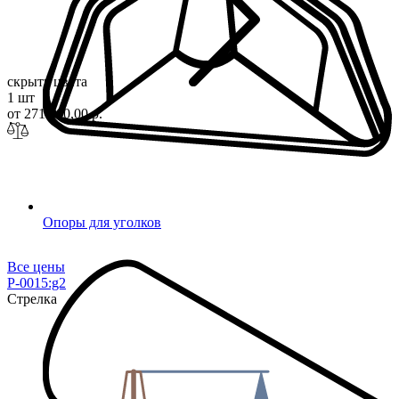
скрыть цвета
1 шт
от 271 100,00 р.
Опоры для уголков
Все цены
P-0015:g2
Стрелка