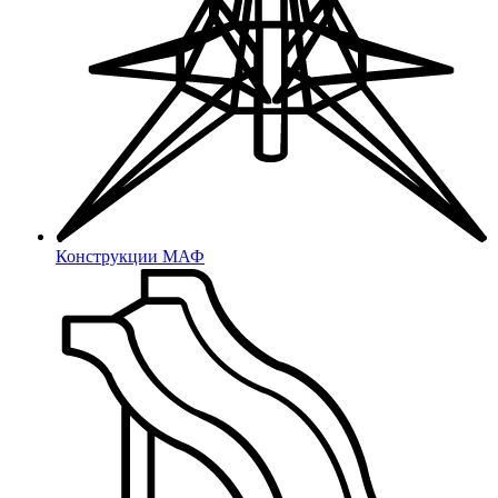
С гайкой
Для наружной резьбы
Для наружной резьбы
Для внутренней резьбы
Для внутренней резьбы
Колпачки на болт/гайку
Конструкции МАФ
На болт, винт или гайку
Опоры для уголков
Для уголков
Наконечники
Наконечники