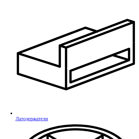
Пароль сохранён.
Никому не сообщайте данные от личного кабинета!
Закрыть
Свяжитесь с нами
Латодержатели
*