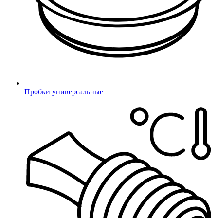
Сергей Мигунов
менеджер по продажам
sm@m1.ru
доб. 126
Пробки универсальные
Дмитрий Цветков
менеджер по продажам
dc@m1.ru
доб. 101
Павел Юденков
менеджер по продажам
up@m1.ru
доб. 177