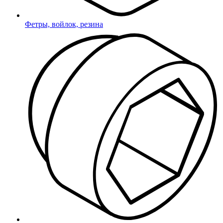
Фетры, войлок, резина
*
- поля обязательные для заполнения
соглашаюсь с
Политикой
конфиденциальности