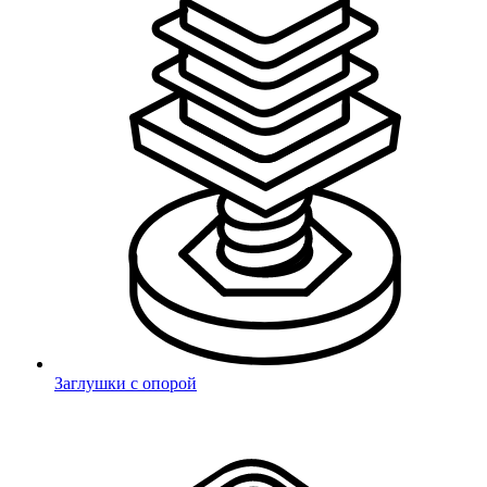
Выберите город
Санкт-Петербург
Москва
Челябинск
Екатеринбург
Нижний
Новгород
Элиста
Алматы
Балашиха
Зеленоград
Курск
Липецк
Новосибирск
Ростов-на-
Дону
Самара
Тула
Уфа
Хабаровск
Чита
Ярославль
Владивосток
Благовещенск
Заглушки с опорой
Ваш город Новосибирск?