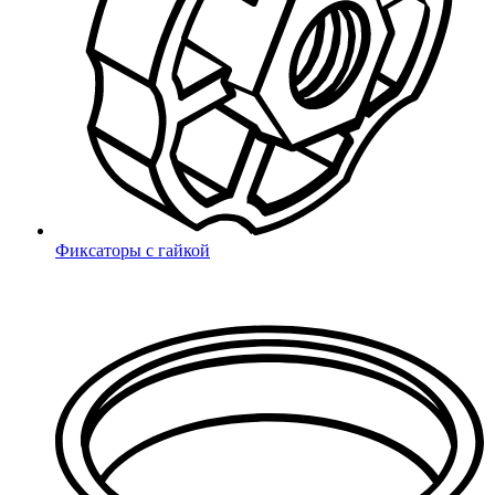
Андрей Маслов
менеджер по продажам
am@m1.ru
доб. 125
Поиск
Фиксаторы с гайкой
Александр Шатура
менеджер по продажам
as@m1.ru
доб. 124