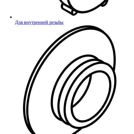
Владислав Литвин
менеджер по продажам
lv@m1.ru
доб. 172
Для внутренней резьбы
Наши преимущества
В Миниворкс большая часть представленного товара
всегда в
наличии
. У нас вы всегда можете
бесплатно получить
образцы
. Миниворкс поддерживает постоянные складские
запасы для клиентов покупающих на регулярной основе. Мы
работаем с крупнейшими межрегиональными транспортными
компаниями. Заказы по России
отправляем каждый будний
день
, и делаем это в день обращения.
Мы реагируем на ваши запросы квалифицированно и быстро.
Автоматизация процессов закупки и поддержания складских
остатков уменьшает стоимость продукции. Работаем от
розницы до крупного опта, цены всегда актуальны.
Поддерживаем складские запасы