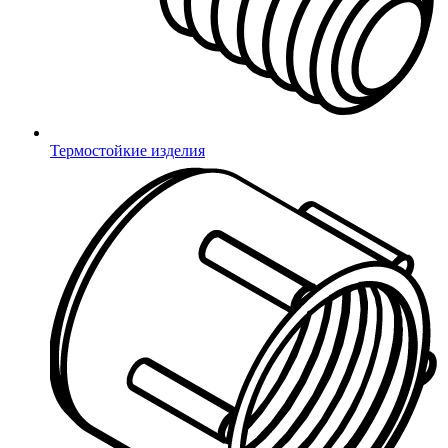
Ольга Тишкова
менеджер по продажам
ot@m1.ru
Термостойкие изделия
доб. 175
Геннадий Кузнецов
менеджер по продажам
kg@m1.ru
доб. 181
Сотрудники направления «МАФ»