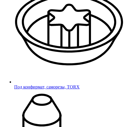
Овальные
Полуовальные
Ультратонкие для отверстий
Ультратонкие под отверстие
Заглушки для отверстий
Под отверстие
Пробки универсальные
Пробки
Универсальные опоры
Под конфирмат, саморезы, TORX
Универсальные
Регулируемые опоры
Регулируемые