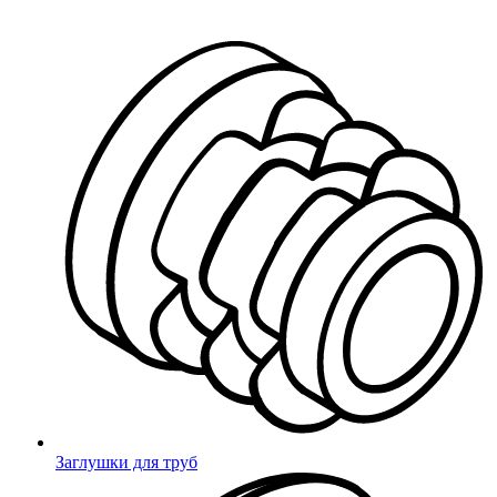
Миниворкс
/
Контакты
Контакты компании
Миниворкс
Миниворкс Новосибирск
Контакты:
Адрес:
Санкт-Петербург, улица Маршала Новикова, 28Е
Новосибирск
,
Телефон:
8 (800) 333 03 59
, Факс:
8 (800) 333 03 59
,
Электронная почта:
sales@m1.ru
Заглушки для труб
Адрес и телефоны