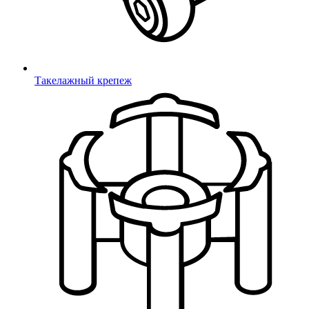
школьной мебели
Фетры, войлок, резина
Фетровые подкладки
Такелажный крепеж
Латодержатели
Латодержатели
Мебельные опоры
Мебельные опоры
Под конфирмат, саморезы, TORX
Под крестообразный шлиц
Под шестигранный шлиц
Под шлиц TORX
Для саморезов
Термоусадка