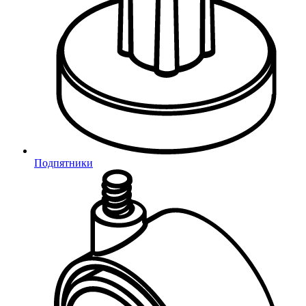
Яндекс
Mail.ru
Подпятники
Подтверждение телефона
Неверный код
Введите 4-значный код из СМС
Не получили код?
Отправить код повторно