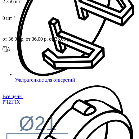
2 356 шт
0 шт
i
от 36,00 р.
от 36,00 р.
от 36,00 р.
Ультратонкие для отверстий
Все цены
РЧ21
ЧХ
Ø21