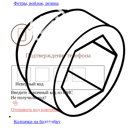
Фетры, войлок, резина
Подтверждение телефона
Неверный код
Введите 4-значный код из СМС
Не получили код?
Отправить код повторно
Колпачки на болт/гайку