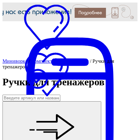
Миниворкс
/
Комплектующие для МАФ
/
Ручки для
тренажеров
Ручки для тренажеров