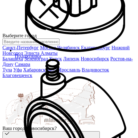
Выберите город
Санкт-Петербург
Москва
Челябинск
Екатеринбург
Нижний
Новгород
Элиста
Алматы
Подпятники
Балашиха
Зеленоград
Курск
Липецк
Новосибирск
Ростов-на-
Дону
Самара
Тула
Уфа
Хабаровск
Чита
Ярославль
Владивосток
Благовещенск
Ваш город Новосибирск?