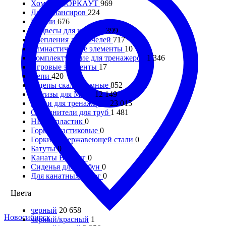
Хомуты ВОРКАУТ
969
Для балансиров
224
Качели
676
Подвесы для качелей
399
Крепления для качелей
717
Гимнастические элементы
10
Комплектующие для тренажеров
1 346
Игровые элементы
17
Цепи
420
Зацепы скалодромные
852
Метизы для МАФ
12 149
Ручки для тренажеров
23 015
Соединители для труб
1 481
HDPE-пластик
0
Горки пластиковые
0
Горки из нержавеющей стали
0
Батуты
0
Канаты Викинг
0
Сиденья для трибун
0
Для канатных дорог
0
Цвета
черный
20 658
Новосибирск
черный/красный
1