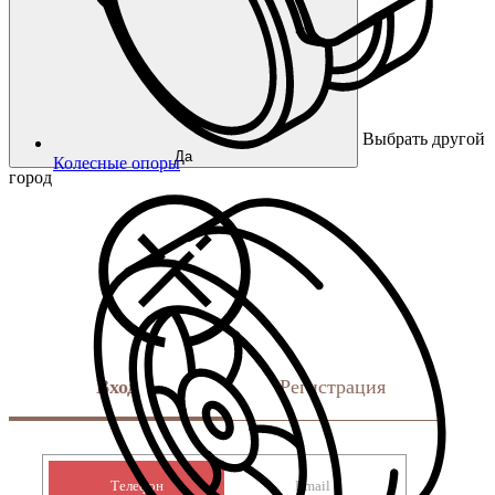
Выбрать другой
Да
Колесные опоры
город
Вход
Регистрация
Телефон
Email