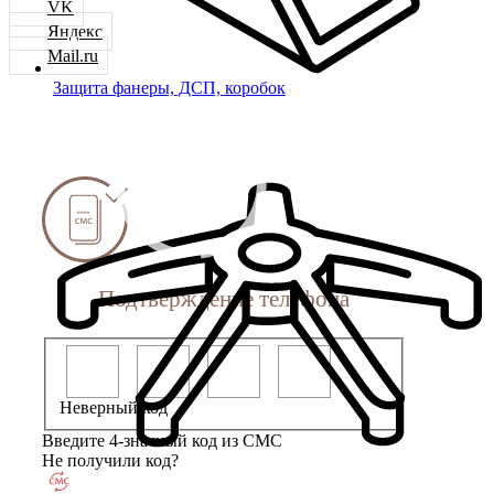
VK
Яндекс
Mail.ru
Защита фанеры, ДСП, коробок
Подтверждение телефона
Неверный код
Введите 4-значный код из СМС
Не получили код?