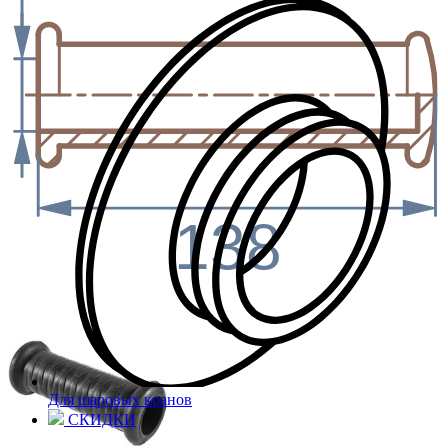
138
Для шаровых кранов
СКИДКИ