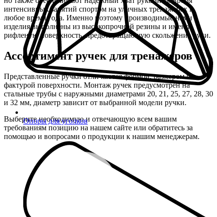
но также обеспечивают надежный хват руками во время
интенсивных занятий спортом на уличных тренажерах в
любое время года. Именно поэтому производимые нами
изделия выполнены из высокопрочной резины и имеют
рифленую поверхность, предотвращающую скольжение руки.
Ассортимент ручек для тренажеров
Представленные ручки отличаются формой, размером и
фактурой поверхности. Монтаж ручек предусмотрен на
стальные трубы с наружными диаметрами 20, 21, 25, 27, 28, 30
и 32 мм, диаметр зависит от выбранной модели ручки.
Выберите необходимую и отвечающую всем вашим
Опоры для уголков
требованиям позицию на нашем сайте или обратитесь за
помощью и вопросами о продукции к нашим менеджерам.