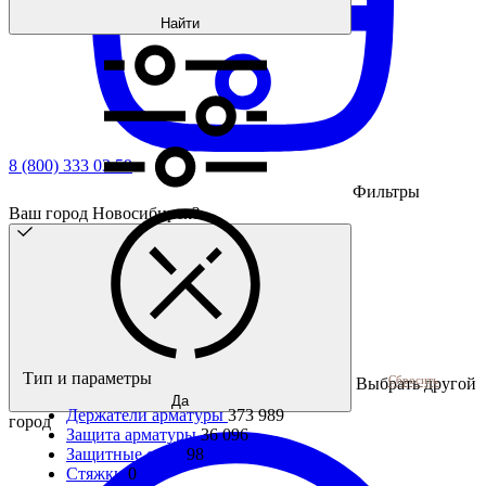
Найти
8 (800) 333 03 59
Фильтры
Ваш город Новосибирск?
Тип и параметры
Сбросить
Выбрать другой
Да
Держатели арматуры
373 989
город
Защита арматуры
36 096
Защитные очки
98
Стяжки
0