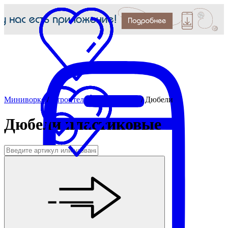
Миниворкс
/
Строительная фурнитура
/
Дюбели
Дюбели пластиковые