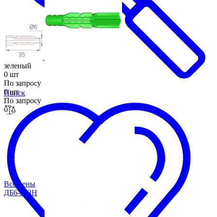
Ø6
35
зеленый
0 шт
По запросу
0 шт
Поиск
По запросу
Все цены
ДБ6-50ЗН