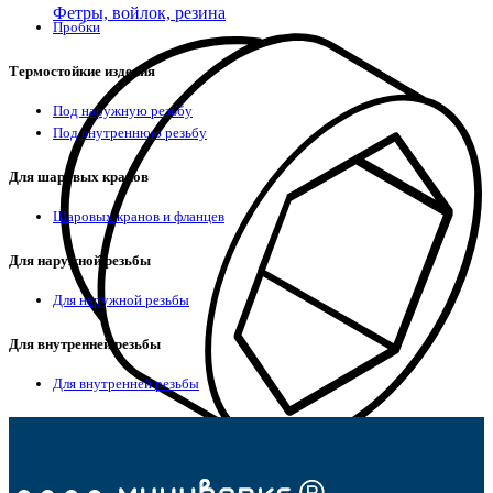
Фетры, войлок, резина
Пробки
Термостойкие изделия
Под наружную резьбу
Под внутреннюю резьбу
Для шаровых кранов
Шаровых кранов и фланцев
Для наружной резьбы
Для наружной резьбы
Для внутренней резьбы
Для внутренней резьбы
Колпачки на болт/гайку