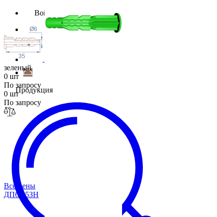
Войти
Ø6
35
зеленый
0 шт
По запросу
Продукция
0 шт
По запросу
Все цены
ДП6-35ЗН