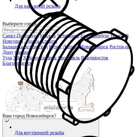
Для наружной резьбы
Выберите город
Санкт-Петербург
Москва
Челябинск
Екатеринбург
Нижний
Новгород
Элиста
Алматы
Балашиха
Зеленоград
Курск
Липецк
Новосибирск
Ростов-на-
Дону
Самара
Тула
Уфа
Хабаровск
Чита
Ярославль
Владивосток
Благовещенск
Ваш город Новосибирск?
Для внутренней резьбы