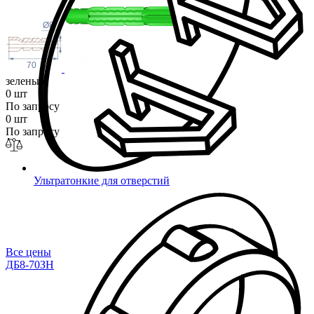
Ø8
70
зеленый
0 шт
По запросу
0 шт
По запросу
Ультратонкие для отверстий
Все цены
ДБ8-70ЗН