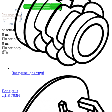
Ø8
50
зеленый
0 шт
По запросу
0 шт
По запросу
Заглушки для труб
Все цены
ДП8-70ЗН