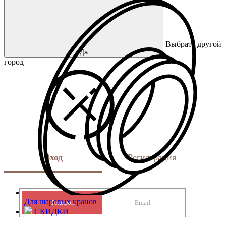
Выбрать другой
Да
город
Вход
Регистрация
Для шаровых кранов
Телефон
Email
СКИДКИ