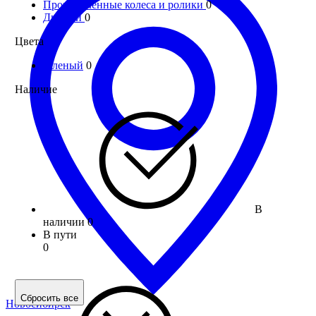
Промышленные колеса и ролики
0
Дюбели
0
Цвета
зеленый
0
Наличие
В
наличии
0
В пути
0
Сбросить все
Новосибирск