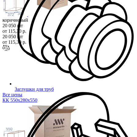
392
372
коричневый
20 050 шт
от 115,30 р.
20 050 шт
от 115,30 р.
Заглушки для труб
Все цены
КК 550х280х5
50
550