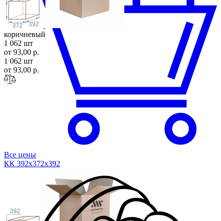
392
372
коричневый
1 062 шт
от 93,00 р.
1 062 шт
от 93,00 р.
Все цены
КК 392х372х3
92
392