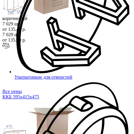
550
280
коричневый
7 029 шт
от 135,40 р.
7 029 шт
от 135,40 р.
Ультратонкие для отверстий
Все цены
ККБ 595х415х4
75
475