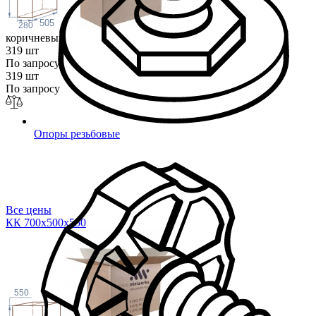
505
280
коричневый
319 шт
По запросу
319 шт
По запросу
Опоры резьбовые
Все цены
КК 700х500х5
50
550