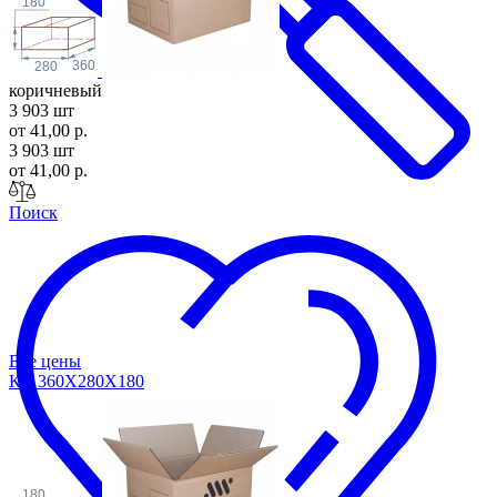
180
360
280
коричневый
3 903 шт
от 41,00 р.
3 903 шт
от 41,00 р.
Поиск
Все цены
КК 360Х280Х1
80
180