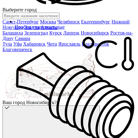
Выберите город
Санкт-Петербург
Москва
Челябинск
Екатеринбург
Нижний
Пробки универсальные
Новгород
Элиста
Алматы
Балашиха
Зеленоград
Курск
Липецк
Новосибирск
Ростов-на-
Дону
Самара
Тула
Уфа
Хабаровск
Чита
Ярославль
Владивосток
Благовещенск
Ваш город Новосибирск?