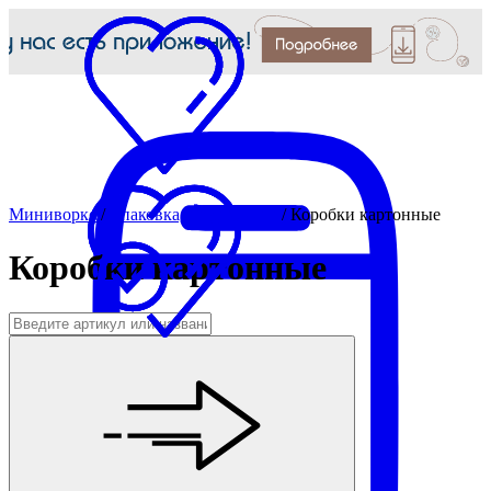
Миниворкс
/
Упаковка, инструмент
/
Коробки картонные
Коробки картонные