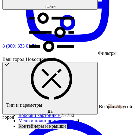
Найти
8 (800) 333 03 59
Фильтры
Ваш город Новосибирск?
Тип и параметры
Сбросить
Выбрать другой
Да
Коробки картонные
75 750
город
Мешки полипропиленовые
0
Контейнеры и крышки
0