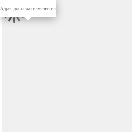
Адрес доставки изменен на
Миниворкс
/
Комплектующие для МАФ
/
Хомуты ВОРКАУТ
Хомут 108х34 для воркаут
площадки, цвет красный
(RAL 3020) – Х108-34КС