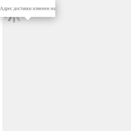
Адрес доставки изменен на
Миниворкс
/
Метизы
/
Болты, винты
DIN 933 - болт с
шестигранной головкой,
полная резьба M5x20, класс
точности A, цвет металл –
DIN933-M5x20