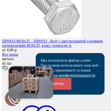
DIN933-M10x35 – DIN933 - болт с шестигранной головкой,
полная резьба M10x35, класс точности A
от 4,90 р.
Все цены
металл
Мы используем файлы
cookie
.
41 шт
Продолжая использовать наш веб-
сайт, вы принимаете условия
Политики конфиденциальности
Понятно
Переходники и соединители