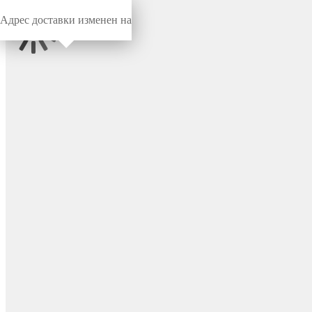
Адрес доставки изменен на
Миниворкс
/
Метизы
/
Болты, винты
DIN 933 - болт с
шестигранной головкой,
полная резьба M6x45, класс
точности A, цвет металл –
DIN933-M6x45