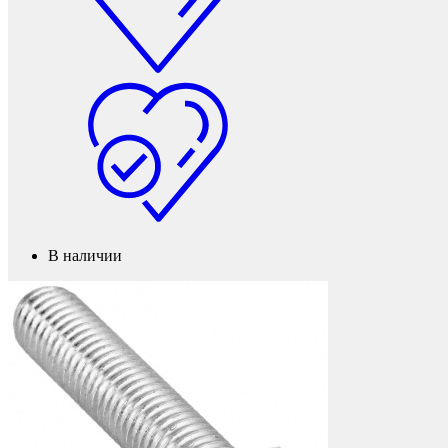
Фетры, войлок, резина
В наличии
Колпачки на болт/гайку